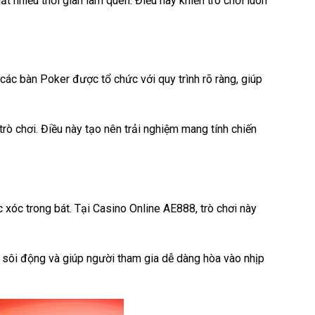
 nhiều thời gian làm quen. Điều này khiến trò chơi luôn
 các bàn Poker được tổ chức với quy trình rõ ràng, giúp
trò chơi. Điều này tạo nên trải nghiệm mang tính chiến
 xóc trong bát. Tại Casino Online AE888, trò chơi này
 sự sôi động và giúp người tham gia dễ dàng hòa vào nhịp