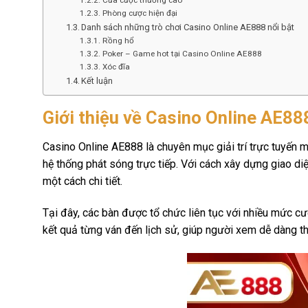
Cửa cược thưởng cao
Phòng cược hiện đại
Danh sách những trò chơi Casino Online AE888 nổi bật
Rồng hổ
Poker – Game hot tại Casino Online AE888
Xóc đĩa
Kết luận
Giới thiệu về Casino Online AE88
Casino Online AE888 là chuyên mục giải trí trực tuyến m
hệ thống phát sóng trực tiếp. Với cách xây dựng giao di
một cách chi tiết.
Tại đây, các bàn được tổ chức liên tục với nhiều mức cư
kết quả từng ván đến lịch sử, giúp người xem dễ dàng th