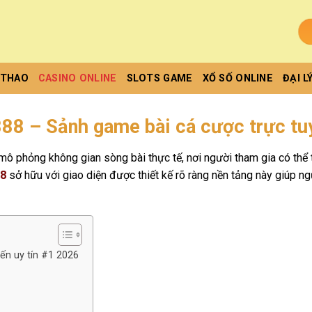
 THAO
CASINO ONLINE
SLOTS GAME
XỔ SỐ ONLINE
ĐẠI L
88 – Sảnh game bài cá cược trực tu
 mô phỏng không gian sòng bài thực tế, nơi người tham gia có thể 
88
sở hữu với giao diện được thiết kế rõ ràng nền tảng này giúp n
ến uy tín #1 2026