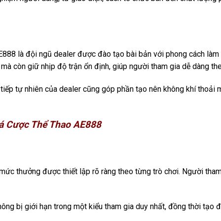
888 là đội ngũ dealer được đào tạo bài bản với phong cách làm v
 mà còn giữ nhịp độ trận ổn định, giúp người tham gia dễ dàng the
tiếp tự nhiên của dealer cũng góp phần tạo nên không khí thoải má
á Cược Thể Thao AE888
c thưởng được thiết lập rõ ràng theo từng trò chơi. Người tham g
ng bị giới hạn trong một kiểu tham gia duy nhất, đồng thời tạo đ