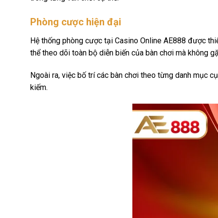
Phòng cược hiện đại
Hệ thống phòng cược tại Casino Online AE888 được thiết 
thể theo dõi toàn bộ diễn biến của bàn chơi mà không gặ
Ngoài ra, việc bố trí các bàn chơi theo từng danh mục c
kiếm.