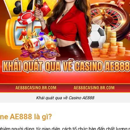
Khái quát qua về Casino AE888
ne AE888 là gì?
hiệm người dùng, từ giao diện, cách tổ chức bàn đến chất lượng ph