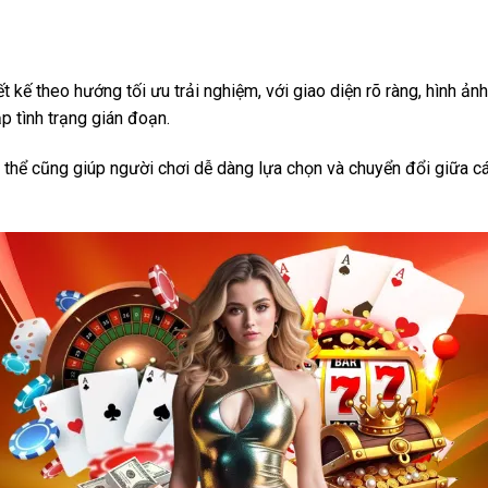
kế theo hướng tối ưu trải nghiệm, với giao diện rõ ràng, hình ảnh
p tình trạng gián đoạn.
ụ thể cũng giúp người chơi dễ dàng lựa chọn và chuyển đổi giữa c