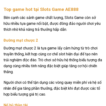
Top game hot tại Slots Game AE888
Bên cạnh các sảnh game chất lượng, Slots Game còn sở
hữu nhiều tựa game nổi bật, được đông đảo người chơi yêu
thích nhờ khả năng trả thưởng hấp dẫn.
Đường mạt chược 2
Đường mạt chược 2 là tựa game lấy cảm hứng từ trò chơi
truyền thống, kết hợp cùng cơ chế slot hiện đại để tạo nên
trải nghiệm độc đáo. Trò chơi sở hữu hệ thống biểu tượng đa
dạng cùng nhiều tính năng đặc biệt giúp tăng cơ hội chiến
thắng.
Người chơi có thể tận dụng các vòng quay miễn phí và hệ số
nhân để gia tăng phần thưởng, đặc biệt khi đạt được các tổ
hợp biểu tượng giá trị cao.
Nổ hũ thần tài