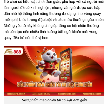
Trò chơi sở hữu luật chơi đơn giản, phù hợp với cả người mới
lẫn người đã có kinh nghiệm, nhưng vẫn giữ được sức hấp
dẫn nhờ hệ thống tính năng thưởng đa dạng như vòng quay
miễn phí, biểu tượng đặc biệt và các mức thưởng ngẫu nhiên.
Những yếu tố này không chỉ giúp tăng cơ hội nhận thưởng
mà còn tạo nên nhiều tình huống bất ngờ, khiến mỗi vòng
quay đều trở nên thú vị hơn.
Siêu phẩm mèo chiêu tài có luật đơn giản