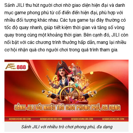
Sảnh JILI thu hút người chơi nhờ giao diện hiện đại và danh
mục game phong phú từ cổ điển đến hiện đại, phù hợp với
nhiều đối tượng khác nhau. Các tựa game tại đây thường có
tốc độ quay nhanh, giúp tiết kiệm thời gian và tăng số vòng
quay trong cùng một khoảng thời gian. Bên cạnh đó, JILI còn
nổi bật với các chương trình thưởng hấp dẫn, mang lại nhiều
cơ hội nhận quà cho người chơi trong quá trình tham gia.
Sảnh JILI với nhiều trò chơi phong phú, đa dạng