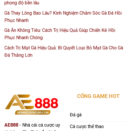
phong độ bền lâu
Gà Thay Lông Bao Lâu? Kinh Nghiệm Chăm Sóc Gà Đá Hồi
Phục Nhanh
Gà Ăn Không Tiêu: Cách Trị Hiệu Quả Giúp Chiến Kê Hồi
Phục Nhanh Chóng
Cách Trị Mạt Gà Hiệu Quả: Bí Quyết Loại Bỏ Mạt Gà Cho Gà
Đá Thắng Lớn
CỔNG GAME HOT
Đá gà
AE888
- Nhà cái cá cược uy
Cá cược thể thao