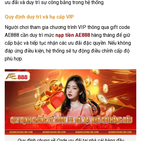
ưu đãi và duy trì sự công bằng trong hệ thống.
Quy định duy trì và hạ cấp VIP
Người chơi tham gia chương trình VIP thông qua gift code
AE888 cần duy trì mức
nạp tiền AE888
hàng tháng để giữ
cấp bậc và tiếp tục nhận các ưu đãi đặc quyền. Nếu không
đáp ứng điều kiện, hệ thống sẽ tự động điều chỉnh cấp độ
phù hợp.
Quy định chung về Code ưu đãi tại nhà cái hàng đầu