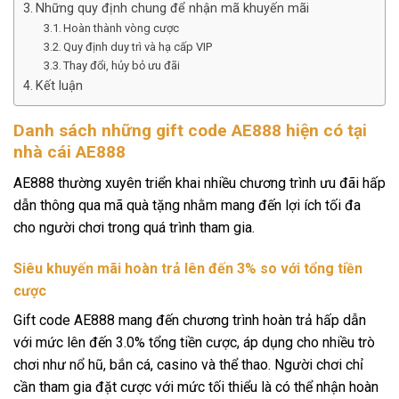
Những quy định chung để nhận mã khuyến mãi
Hoàn thành vòng cược
Quy định duy trì và hạ cấp VIP
Thay đổi, hủy bỏ ưu đãi
Kết luận
Danh sách những gift code AE888 hiện có tại
nhà cái AE888
AE888 thường xuyên triển khai nhiều chương trình ưu đãi hấp
dẫn thông qua mã quà tặng nhằm mang đến lợi ích tối đa
cho người chơi trong quá trình tham gia.
Siêu khuyến mãi hoàn trả lên đến 3% so với tổng tiền
cược
Gift code AE888 mang đến chương trình hoàn trả hấp dẫn
với mức lên đến 3.0% tổng tiền cược, áp dụng cho nhiều trò
chơi như nổ hũ, bắn cá, casino và thể thao. Người chơi chỉ
cần tham gia đặt cược với mức tối thiểu là có thể nhận hoàn