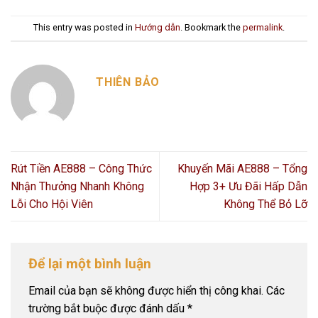
This entry was posted in
Hướng dẫn
. Bookmark the
permalink
.
THIÊN BẢO
Rút Tiền AE888 – Công Thức
Khuyến Mãi AE888 – Tổng
Nhận Thưởng Nhanh Không
Hợp 3+ Ưu Đãi Hấp Dẫn
Lỗi Cho Hội Viên
Không Thể Bỏ Lỡ
Để lại một bình luận
Email của bạn sẽ không được hiển thị công khai.
Các
trường bắt buộc được đánh dấu
*