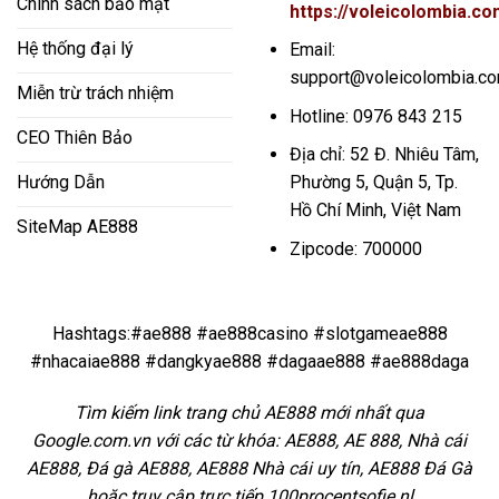
Chính sách bảo mật
https://voleicolombia.co
Hệ thống đại lý
Email:
support@voleicolombia.co
Miễn trừ trách nhiệm
Hotline:
0976 843 215
CEO Thiên Bảo
Địa chỉ:
52 Đ. Nhiêu Tâm,
Hướng Dẫn
Phường 5, Quận 5, Tp.
Hồ Chí Minh, Việt Nam
SiteMap AE888
Zipcode: 700000
Hashtags:#ae888 #ae888casino #slotgameae888
#nhacaiae888 #dangkyae888 #dagaae888 #ae888daga
Tìm kiếm link trang chủ AE888 mới nhất qua
Google.com.vn với các từ khóa: AE888, AE 888, Nhà cái
AE888, Đá gà AE888, AE888 Nhà cái uy tín, AE888 Đá Gà
hoặc truy cập trực tiếp 100procentsofie.nl