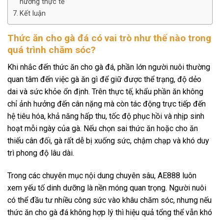
hướng thực tế
Kết luận
Thức ăn cho gà đá có vai trò như thế nào trong
quá trình chăm sóc?
Khi nhắc đến thức ăn cho gà đá, phần lớn người nuôi thường
quan tâm đến việc gà ăn gì để giữ được thể trạng, độ dẻo
dai và sức khỏe ổn định. Trên thực tế, khẩu phần ăn không
chỉ ảnh hưởng đến cân nặng mà còn tác động trực tiếp đến
hệ tiêu hóa, khả năng hấp thu, tốc độ phục hồi và nhịp sinh
hoạt mỗi ngày của gà. Nếu chọn sai thức ăn hoặc cho ăn
thiếu cân đối, gà rất dễ bị xuống sức, chậm chạp và khó duy
trì phong độ lâu dài.
Trong các chuyên mục nội dung chuyên sâu, AE888 luôn
xem yếu tố dinh dưỡng là nền móng quan trọng. Người nuôi
có thể đầu tư nhiều công sức vào khâu chăm sóc, nhưng nếu
thức ăn cho gà đá không hợp lý thì hiệu quả tổng thể vẫn khó