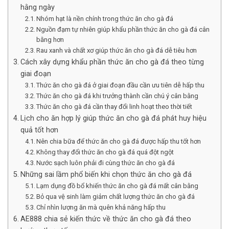
hằng ngày
Nhóm hạt là nền chính trong thức ăn cho gà đá
Nguồn đạm tự nhiên giúp khẩu phần thức ăn cho gà đá cân
bằng hơn
Rau xanh và chất xơ giúp thức ăn cho gà đá dễ tiêu hơn
Cách xây dựng khẩu phần thức ăn cho gà đá theo từng
giai đoạn
Thức ăn cho gà đá ở giai đoạn đầu cần ưu tiên dễ hấp thu
Thức ăn cho gà đá khi trưởng thành cần chú ý cân bằng
Thức ăn cho gà đá cần thay đổi linh hoạt theo thời tiết
Lịch cho ăn hợp lý giúp thức ăn cho gà đá phát huy hiệu
quả tốt hơn
Nên chia bữa để thức ăn cho gà đá được hấp thu tốt hơn
Không thay đổi thức ăn cho gà đá quá đột ngột
Nước sạch luôn phải đi cùng thức ăn cho gà đá
Những sai lầm phổ biến khi chọn thức ăn cho gà đá
Lạm dụng đồ bổ khiến thức ăn cho gà đá mất cân bằng
Bỏ qua vệ sinh làm giảm chất lượng thức ăn cho gà đá
Chỉ nhìn lượng ăn mà quên khả năng hấp thu
AE888 chia sẻ kiến thức về thức ăn cho gà đá theo