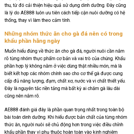
thu, từ đó cải thiện hiệu quả sử dụng dinh dưỡng. Đây cũng
là lý do AE888 luôn ưu tiên cách tiếp cận nuôi dưỡng có hệ
thống, thay vì làm theo cảm tính.
Những nhóm thức ăn cho gà đá nên có trong
khẩu phần hằng ngày
Muốn hiểu đúng về thức ăn cho gà đá, người nuôi cần nắm
rõ từng nhóm thực phẩm cơ bản và vai trò của chúng. Khẩu
phần hợp lý không nằm ở việc dùng thật nhiều món, mà là
biết kết hợp các nhóm chính sao cho cơ thể gà được cung
cấp đủ năng lượng, đạm, chất xơ, nước và vi chất thiết yếu.
Đây là nguyên tắc nền tảng mà bất kỳ ai chăm gà lâu dài
cũng nên nắm rõ.
AE888 đánh giá đây là phần quan trọng nhất trong toàn bộ
bài toán dinh dưỡng. Khi hiểu được bản chất của từng nhóm
thức ăn, người nuôi sẽ chủ động hơn trong việc điều chỉnh
khẩu phần thay vì phụ thuộc hoàn toàn vào kinh nghiệm