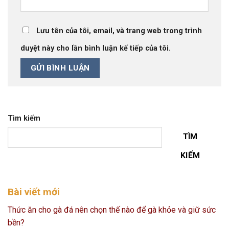
Lưu tên của tôi, email, và trang web trong trình
duyệt này cho lần bình luận kế tiếp của tôi.
Tìm kiếm
TÌM
KIẾM
Bài viết mới
Thức ăn cho gà đá nên chọn thế nào để gà khỏe và giữ sức
bền?