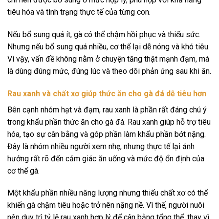
tiêu hóa và tình trạng thực tế của từng con.
Nếu bổ sung quá ít, gà có thể chậm hồi phục và thiếu sức.
Nhưng nếu bổ sung quá nhiều, cơ thể lại dễ nóng và khó tiêu.
Vì vậy, vấn đề không nằm ở chuyện tăng thật mạnh đạm, mà
là dùng đúng mức, đúng lúc và theo dõi phản ứng sau khi ăn.
Rau xanh và chất xơ giúp thức ăn cho gà đá dễ tiêu hơn
Bên cạnh nhóm hạt và đạm, rau xanh là phần rất đáng chú ý
trong khẩu phần thức ăn cho gà đá. Rau xanh giúp hỗ trợ tiêu
hóa, tạo sự cân bằng và góp phần làm khẩu phần bớt nặng.
Đây là nhóm nhiều người xem nhẹ, nhưng thực tế lại ảnh
hưởng rất rõ đến cảm giác ăn uống và mức độ ổn định của
cơ thể gà.
Một khẩu phần nhiều năng lượng nhưng thiếu chất xơ có thể
khiến gà chậm tiêu hoặc trở nên nặng nề. Vì thế, người nuôi
nên duy trì tỷ lệ rau xanh hợp lý để cân bằng tổng thể, thay vì