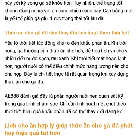
này với kỳ vọng gà sẽ khỏe hơn. Tuy nhiên, thể trạng tốt
không đồng nghĩa với ăn càng nhiều càng hay. Cân bằng mới
là yếu tố giúp gà giữ được trạng thái tốt lâu dài.
Thức ăn cho gà đá cần thay đổi linh hoạt theo thời tiết
Yếu tố thời tiết tác động khá rõ đến khẩu phần ăn. Khi trời
nóng, gà thường cần thức ăn nhẹ hơn, dễ tiêu hơn và chú ý
nhiều đến nước sạch, rau xanh. Khi thời tiết mát hoặc lạnh
hơn, người nuôi có thể điều chỉnh mức năng lượng nền cho
phù hợp. Đây là chi tiết thực tế rất quan trọng khi xây dựng
thức ăn cho gà đá.
AE888 đánh giá đây là phần người nuôi nên quan sát kỹ
trong quá trình chăm sóc. Chỉ cần linh hoạt một chút theo
thời tiết, hiệu quả khẩu phần đã có thể thay đổi đáng kể.
Lịch cho ăn hợp lý giúp thức ăn cho gà đá phát
huy hiệu quả tốt hơn