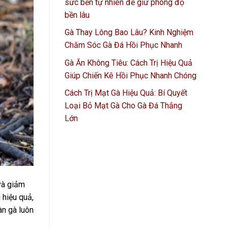
sức bền tự nhiên để giữ phong độ
bền lâu
Gà Thay Lông Bao Lâu? Kinh Nghiệm
Chăm Sóc Gà Đá Hồi Phục Nhanh
Gà Ăn Không Tiêu: Cách Trị Hiệu Quả
Giúp Chiến Kê Hồi Phục Nhanh Chóng
Cách Trị Mạt Gà Hiệu Quả: Bí Quyết
Loại Bỏ Mạt Gà Cho Gà Đá Thắng
Lớn
 và giảm
 hiệu quả,
àn gà luôn