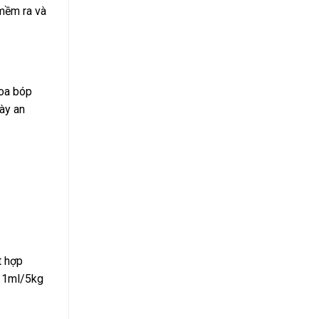
 mềm ra và
xoa bóp
ày an
t hợp
g 1ml/5kg