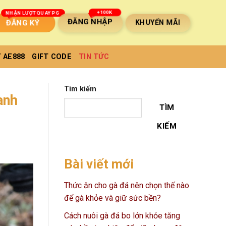
ĐĂNG NHẬP
ĐĂNG KÝ
KHUYẾN MÃI
Ý AE888
GIFT CODE
TIN TỨC
Tìm kiếm
anh
TÌM
KIẾM
Bài viết mới
Thức ăn cho gà đá nên chọn thế nào
để gà khỏe và giữ sức bền?
Cách nuôi gà đá bo lớn khỏe tăng