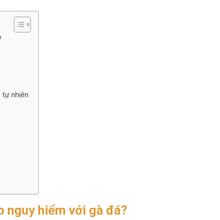
?
 tự nhiên
ao nguy hiểm với gà đá?