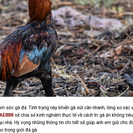
ăm sóc gà đá. Tình trạng này khiến gà sút cân nhanh, lông xơ xác
AE888
sẽ chia sẻ kinh nghiệm thực tế về cách trị gà ăn không tiêu
ại nhà. Hy vọng những thông tin chi tiết sẽ giúp anh em giữ cho đ
 trong giới đá gà.