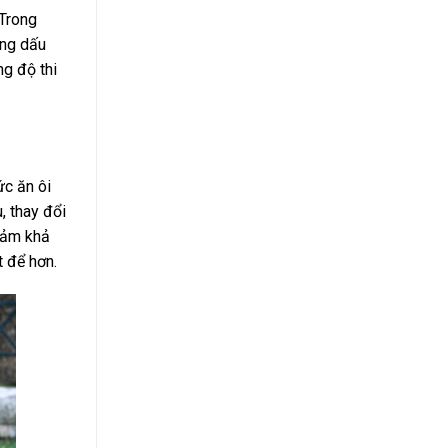
 Trong
ững dấu
ng độ thi
ức ăn ôi
, thay đổi
giảm khả
t để hơn.