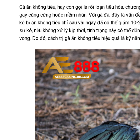
Gà ăn không tiêu, hay còn gọi là rối loạn tiêu hóa, chướn
gây căng cứng hoặc mềm nhũn. Với gà đá, đây là vấn đề 
kê bị ăn không tiêu chỉ sau vài ngày đã có thể giảm 10
sư kê, nếu không xử lý kịp thời, tình trạng này có thể d
vong. Do đó, cách trị gà ăn không tiêu hiệu quả là kỹ 