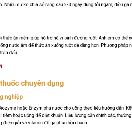
. Nhiều sư kê chia sẻ rằng sau 2-3 ngày dùng tỏi ngâm, diều gà
 thức ăn mềm giúp hỗ trợ hệ vi sinh đường ruột. Anh em có thể 
 uống nước ấm để thức ăn xuống ruột dễ dàng hơn. Phương pháp n
trận đấu.
à
g thuốc chuyên dụng
ng nghiệp
Biozyme hoặc Enzym pha nước cho uống theo liều hướng dẫn. Kế
l tiêm hoặc uống để diệt khuẩn. Liều lượng cần chính xác, thườn
ng điện giải và vitamin để gà phục hồi nhanh.