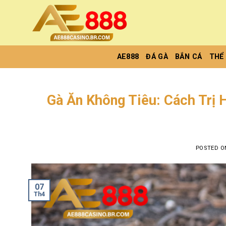
Skip
to
content
AE888
ĐÁ GÀ
BẮN CÁ
THỂ
Gà Ăn Không Tiêu: Cách Trị 
POSTED 
07
Th4