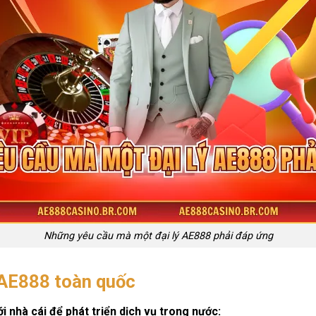
Những yêu cầu mà một đại lý AE888 phải đáp ứng
 AE888 toàn quốc
i nhà cái để phát triển dịch vụ trong nước: