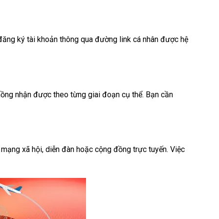
 đăng ký tài khoản thông qua đường link cá nhân được hệ
hồng nhận được theo từng giai đoạn cụ thể. Bạn cần
mạng xã hội, diễn đàn hoặc cộng đồng trực tuyến. Việc