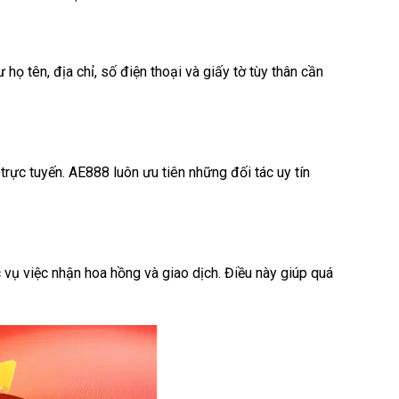
họ tên, địa chỉ, số điện thoại và giấy tờ tùy thân cần
 trực tuyến. AE888 luôn ưu tiên những đối tác uy tín
 vụ việc nhận hoa hồng và giao dịch. Điều này giúp quá