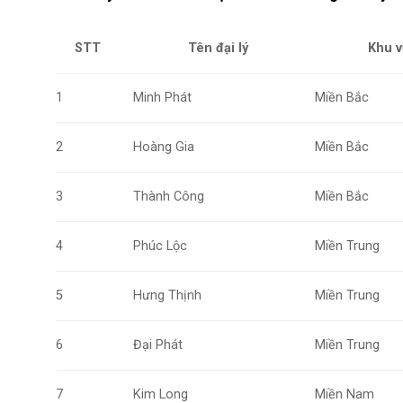
STT
Tên đại lý
Khu 
1
Minh Phát
Miền Bắc
2
Hoàng Gia
Miền Bắc
3
Thành Công
Miền Bắc
4
Phúc Lộc
Miền Trung
5
Hưng Thịnh
Miền Trung
6
Đại Phát
Miền Trung
7
Kim Long
Miền Nam