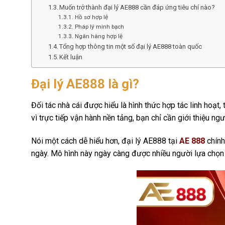
Muốn trở thành đại lý AE888 cần đáp ứng tiêu chí nào?
Hồ sơ hợp lệ
Pháp lý minh bạch
Ngân hàng hợp lệ
Tổng hợp thông tin một số đại lý AE888 toàn quốc
Kết luận
Đại lý AE888 là gì?
Đối tác nhà cái được hiểu là hình thức hợp tác linh hoạt
vì trực tiếp vận hành nền tảng, bạn chỉ cần giới thiệu 
Nói một cách dễ hiểu hơn, đại lý AE888 tại
AE 888
chính
ngày. Mô hình này ngày càng được nhiều người lựa chọn 