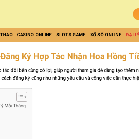
 THAO
CASINO ONLINE
SLOTS GAME
XỔ SỐ ONLINE
ĐẠI L
 Đăng Ký Hợp Tác Nhận Hoa Hồng Ti
ợp tác đôi bên cùng có lợi, giúp người tham gia dễ dàng tạo thêm n
ết cách đăng ký cũng như những yêu cầu và công việc cần thực hiện
Tỷ Mỗi Tháng