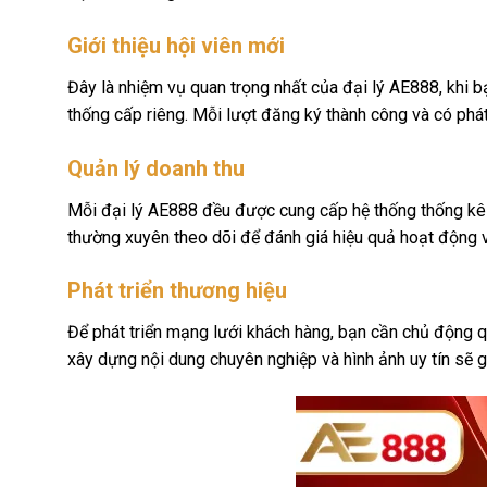
Giới thiệu hội viên mới
Đây là nhiệm vụ quan trọng nhất của đại lý AE888, khi 
thống cấp riêng. Mỗi lượt đăng ký thành công và có phá
Quản lý doanh thu
Mỗi đại lý AE888 đều được cung cấp hệ thống thống kê c
thường xuyên theo dõi để đánh giá hiệu quả hoạt động v
Phát triển thương hiệu
Để phát triển mạng lưới khách hàng, bạn cần chủ động 
xây dựng nội dung chuyên nghiệp và hình ảnh uy tín sẽ g