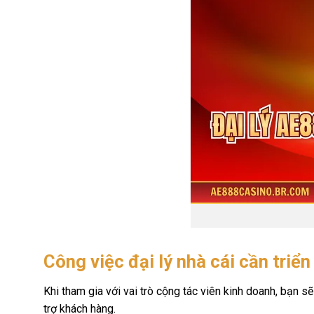
Công việc đại lý nhà cái cần triển
Khi tham gia với vai trò cộng tác viên kinh doanh, bạn s
trợ khách hàng.