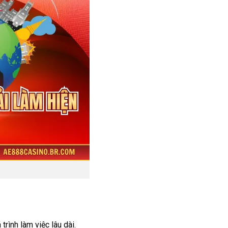
rình làm việc lâu dài.