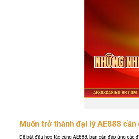
Muốn trở thành đại lý AE888 cần 
Để bắt đầu hợp tác cùng AE888, bạn cần đáp ứng các điề