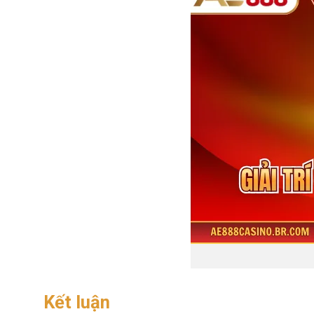
Kết luận