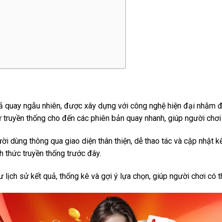
quả quay ngẫu nhiên, được xây dựng với công nghệ hiện đại nhằm
từ truyền thống cho đến các phiên bản quay nhanh, giúp người chơi
ời dùng thông qua giao diện thân thiện, dễ thao tác và cập nhật k
h thức truyền thống trước đây.
hư lịch sử kết quả, thống kê và gợi ý lựa chọn, giúp người chơi có