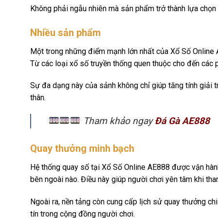
Không phải ngẫu nhiên mà sản phẩm trở thành lựa chọn p
Nhiều sản phẩm
Một trong những điểm mạnh lớn nhất của Xổ Số Online A
Từ các loại xổ số truyền thống quen thuộc cho đến các p
Sự đa dạng này của sảnh không chỉ giúp tăng tính giải t
thân.
Tham khảo ngay
Đá Gà AE888
Quay thưởng minh bạch
Hệ thống quay số tại Xổ Số Online AE888 được vận hành
bên ngoài nào. Điều này giúp người chơi yên tâm khi tha
Ngoài ra, nền tảng còn cung cấp lịch sử quay thưởng chi t
tín trong cộng đồng người chơi.