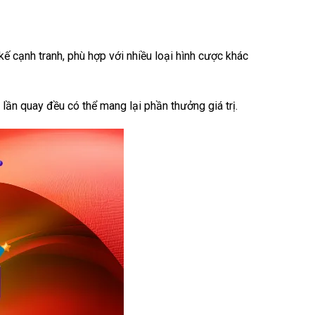
kế cạnh tranh, phù hợp với nhiều loại hình cược khác
lần quay đều có thể mang lại phần thưởng giá trị.