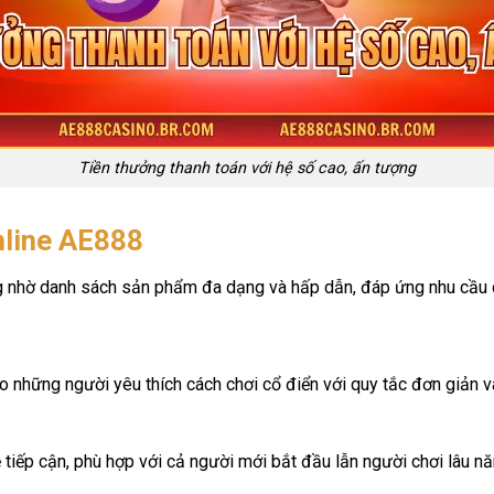
Tiền thưởng thanh toán với hệ số cao, ấn tượng
nline AE888
g nhờ danh sách sản phẩm đa dạng và hấp dẫn, đáp ứng nhu cầu c
o những người yêu thích cách chơi cổ điển với quy tắc đơn giản v
tiếp cận, phù hợp với cả người mới bắt đầu lẫn người chơi lâu n