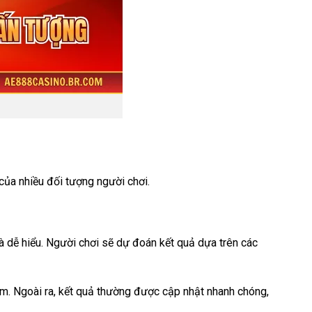
ủa nhiều đối tượng người chơi.
à dễ hiểu. Người chơi sẽ dự đoán kết quả dựa trên các
ăm. Ngoài ra, kết quả thường được cập nhật nhanh chóng,