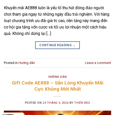
Khuyến mãi AE888 luôn là yếu tố thu hút đông đảo người
chơi tham gia ngay từ những ngày đầu trải nghiệm. Với hàng
loạt chương trình ưu đãi giá trị cao, nền tảng này mang đến
cơ hội gia tăng vốn cược và tối ưu lợi nhuận một cách hiệu
quả. Không chỉ dừng lại […]
CONTINUE READING
→
Posted in
Hướng dẫn
Leave a comment
HƯỚNG DẪN
Gift Code AE888 – Săn Lùng Khuyến Mãi
Cực Khủng Mới Nhất
POSTED ON
23 THÁNG 3, 2026
BY
THIÊN BẢO