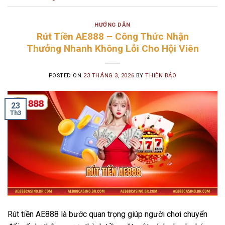
HƯỚNG DẪN
Rút Tiền AE888 – Công Thức Nhận
Thưởng Nhanh Không Lỗi Cho Hội Viên
POSTED ON
23 THÁNG 3, 2026
BY
THIÊN BẢO
23
Th3
Rút tiền AE888 là bước quan trọng giúp người chơi chuyển