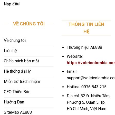
Nạp đầu!
VỀ CHÚNG TÔI
THÔNG TIN LIÊN
HỆ
Về chúng tôi
Thương hiệu: AE888
Liên hệ
Website:
Chính sách bảo mật
https://voleicolombia.co
Hệ thống đại lý
Email:
support@voleicolombia.co
Miễn trừ trách nhiệm
Hotline:
0976 843 215
CEO Thiên Bảo
Địa chỉ:
52 Đ. Nhiêu Tâm,
Hướng Dẫn
Phường 5, Quận 5, Tp.
Hồ Chí Minh, Việt Nam
SiteMap AE888