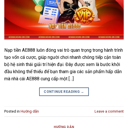
Nạp tiền AE888 luôn đóng vai trò quan trọng trong hành trình
tạo vốn cá cược, giúp người chơi nhanh chóng tiếp cận toàn
bộ hệ sinh thái giải trí hiện đại. Đây được xem là bước khởi
đầu không thể thiếu để bạn tham gia các sản phẩm hấp dẫn
mà nhà cái AE888 cung cấp một […]
CONTINUE READING
→
Posted in
Hướng dẫn
Leave a comment
HƯỚNG DẪN