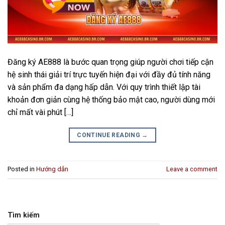
Đăng ký AE888 là bước quan trọng giúp người chơi tiếp cận
hệ sinh thái giải trí trực tuyến hiện đại với đầy đủ tính năng
và sản phẩm đa dạng hấp dẫn. Với quy trình thiết lập tài
khoản đơn giản cùng hệ thống bảo mật cao, người dùng mới
chỉ mất vài phút […]
CONTINUE READING
→
Posted in
Hướng dẫn
Leave a comment
Tìm kiếm