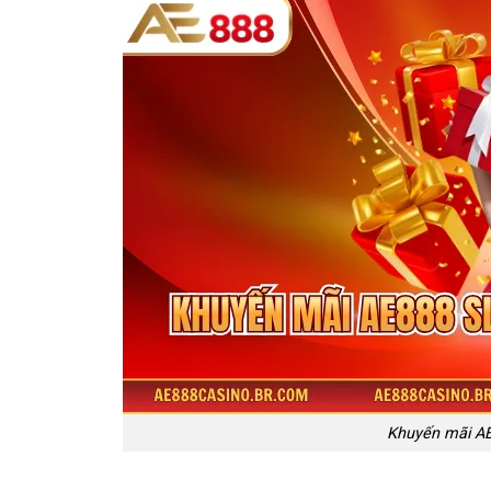
Khuyến mãi AE8