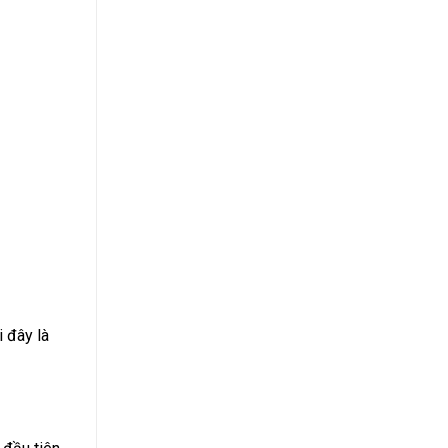
 đây là