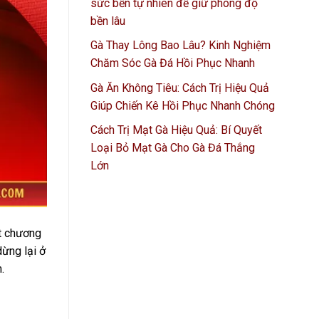
sức bền tự nhiên để giữ phong độ
bền lâu
Gà Thay Lông Bao Lâu? Kinh Nghiệm
Chăm Sóc Gà Đá Hồi Phục Nhanh
Gà Ăn Không Tiêu: Cách Trị Hiệu Quả
Giúp Chiến Kê Hồi Phục Nhanh Chóng
Cách Trị Mạt Gà Hiệu Quả: Bí Quyết
Loại Bỏ Mạt Gà Cho Gà Đá Thắng
Lớn
ạt chương
dừng lại ở
.