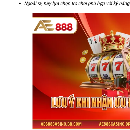
Ngoài ra, hãy lựa chọn trò chơi phù hợp với kỹ năn