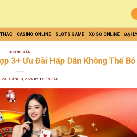
 THAO
CASINO ONLINE
SLOTS GAME
XỔ SỐ ONLINE
ĐẠI L
HƯỚNG DẪN
ợp 3+ Ưu Đãi Hấp Dẫn Không Thể Bỏ
N
24 THÁNG 3, 2026
BY
THIÊN BẢO