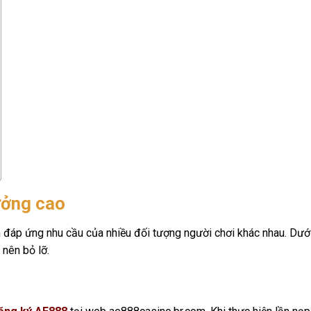
ưởng cao
 đáp ứng nhu cầu của nhiều đối tượng người chơi khác nhau. Dưới
nên bỏ lỡ.