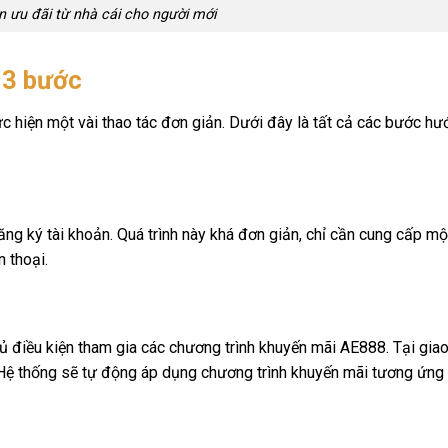
n ưu đãi từ nhà cái cho người mới
 3 bước
ực hiện một vài thao tác đơn giản. Dưới đây là tất cả các bước h
ăng ký tài khoản. Quá trình này khá đơn giản, chỉ cần cung cấp mộ
 thoại.
đủ điều kiện tham gia các chương trình khuyến mãi AE888. Tại gia
. Hệ thống sẽ tự động áp dụng chương trình khuyến mãi tương ứng