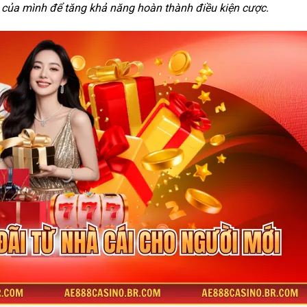
g của mình để tăng khả năng hoàn thành điều kiện cược.