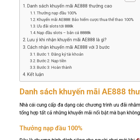
Danh sách khuyến mãi AE888 thưởng cao
Thưởng nạp đầu 100%
Khuyến mãi AE888: Bảo hiểm cược thua thể thao 100%
Ưu đãi slots tới 888k
Nạp đầu slots – bắn cá 8888k
Lưu ý khi nhận khuyến mãi AE888 là gì?
Cách nhận khuyến mãi AE888 với 3 bước
Bước 1: Đăng ký tài khoản
Bước 2: Nạp tiền
Bước 3: Hoàn thành
Kết luận
Danh sách khuyến mãi AE888 th
Nhà cái cung cấp đa dạng các chương trình ưu đãi nhằm
tổng hợp tất cả những khuyến mãi nổi bật mà bạn không 
Thưởng nạp đầu 100%