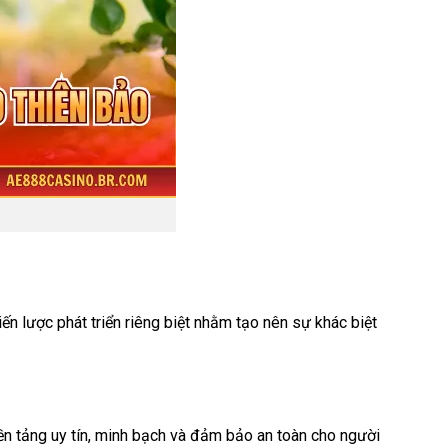
iến lược phát triển riêng biệt nhằm tạo nên sự khác biệt
ền tảng uy tín, minh bạch và đảm bảo an toàn cho người