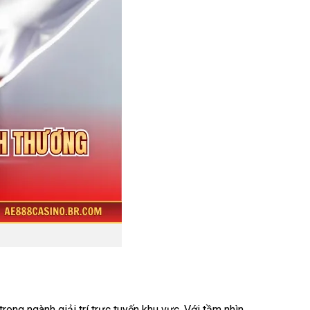
trong ngành giải trí trực tuyến khu vực. Với tầm nhìn