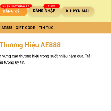
ĐĂNG NHẬP
ĐĂNG KÝ
KHUYẾN MÃI
Ý AE888
GIFT CODE
TIN TỨC
a Thương Hiệu AE888
ền vững của thương hiệu trong suốt nhiều năm qua. Trải
u tượng uy tín.