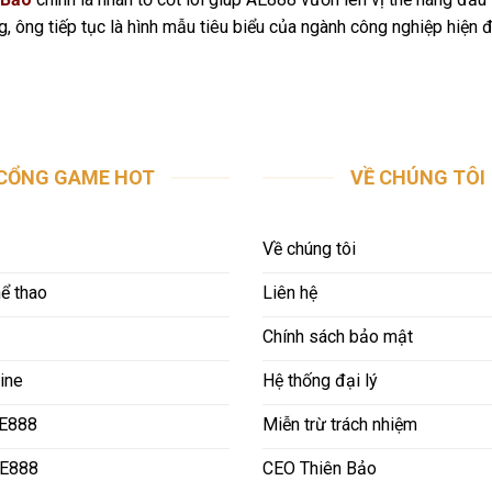
g, ông tiếp tục là hình mẫu tiêu biểu của ngành công nghiệp hiện đ
CỔNG GAME HOT
VỀ CHÚNG TÔI
Về chúng tôi
ể thao
Liên hệ
Chính sách bảo mật
ine
Hệ thống đại lý
AE888
Miễn trừ trách nhiệm
AE888
CEO Thiên Bảo