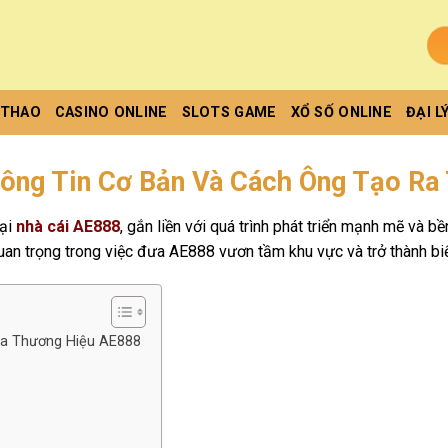
 THAO
CASINO ONLINE
SLOTS GAME
XỔ SỐ ONLINE
ĐẠI L
ông Tin Cơ Bản Và Cách Ông Tạo R
tại
nhà cái AE888
, gắn liền với quá trình phát triển mạnh mẽ và b
an trọng trong việc đưa AE888 vươn tầm khu vực và trở thành biể
Ra Thương Hiệu AE888