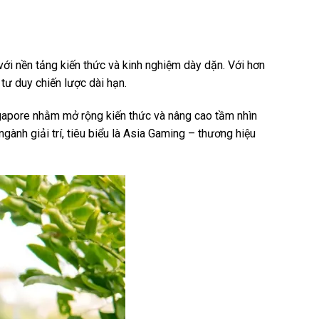
với nền tảng kiến thức và kinh nghiệm dày dặn. Với hơn
ư duy chiến lược dài hạn.
ingapore nhằm mở rộng kiến thức và nâng cao tầm nhìn
ngành giải trí, tiêu biểu là Asia Gaming – thương hiệu