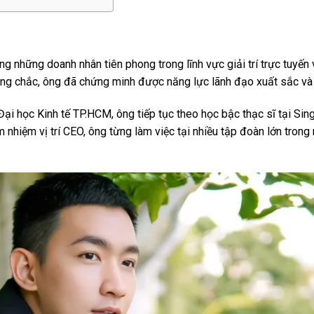
g những doanh nhân tiên phong trong lĩnh vực giải trí trực tuyến 
ng chắc, ông đã chứng minh được năng lực lãnh đạo xuất sắc và t
 Đại học Kinh tế TP.HCM, ông tiếp tục theo học bậc thạc sĩ tại S
 nhiệm vị trí CEO, ông từng làm việc tại nhiều tập đoàn lớn trong 