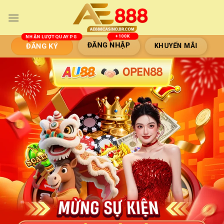
Skip
to
content
ĐĂNG NHẬP
ĐĂNG KÝ
KHUYẾN MÃI