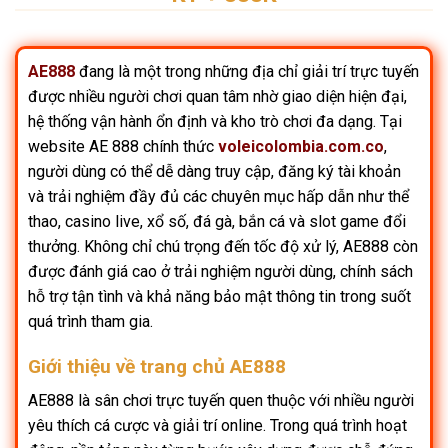
AE888
đang là một trong những địa chỉ giải trí trực tuyến
được nhiều người chơi quan tâm nhờ giao diện hiện đại,
hệ thống vận hành ổn định và kho trò chơi đa dạng. Tại
website AE 888 chính thức
voleicolombia.com.co
,
người dùng có thể dễ dàng truy cập, đăng ký tài khoản
và trải nghiệm đầy đủ các chuyên mục hấp dẫn như thể
thao, casino live, xổ số, đá gà, bắn cá và slot game đổi
thưởng. Không chỉ chú trọng đến tốc độ xử lý, AE888 còn
được đánh giá cao ở trải nghiệm người dùng, chính sách
hỗ trợ tận tình và khả năng bảo mật thông tin trong suốt
quá trình tham gia.
Giới thiệu về trang chủ AE888
AE888 là sân chơi trực tuyến quen thuộc với nhiều người
yêu thích cá cược và giải trí online. Trong quá trình hoạt