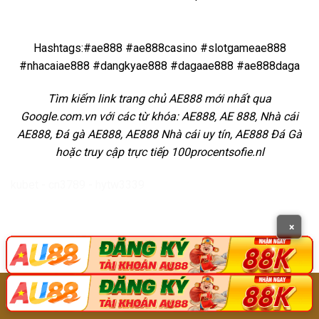
đặt cược và theo dõi kết quả được cập nhật liên tục trên
hệ thống. Giao diện đơn giản, cách tham gia dễ hiểu và
thao tác nhanh là những điểm giúp chuyên mục này phù
Hashtags:#ae888 #ae888casino #slotgameae888
hợp với cả người mới lẫn người chơi đã quen với các
#nhacaiae888 #dangkyae888 #dagaae888 #ae888daga
dòng game số học.
Tìm kiếm link trang chủ AE888 mới nhất qua
Bắn cá đổi thưởng
Google.com.vn với các từ khóa: AE888, AE 888, Nhà cái
AE888, Đá gà AE888, AE888 Nhà cái uy tín, AE888 Đá Gà
Bắn cá là lựa chọn giải trí nhẹ nhàng nhưng vẫn đủ hấp
hoặc truy cập trực tiếp 100procentsofie.nl
dẫn với nhiều người chơi. Tại AE888, sảnh bắn cá được
đầu tư về hình ảnh, hiệu ứng và âm thanh nhằm tạo cảm
kubet
-
cn3789
-
hytw3339
giác sinh động trong suốt quá trình trải nghiệm. Các màn
chơi được thiết kế theo phong cách vui nhộn, dễ tiếp cận
và phù hợp với nhiều nhóm người dùng. Đây là chuyên
×
mục phù hợp cho những ai muốn thư giãn nhưng vẫn có
cơ hội săn thưởng ngay trên cùng một nền tảng.
Copyright 2026 ©
AE888 - Trang chủ AE888.com chính thức
Đá gà trực tuyến
2026 | Tặng 333k | AE 888 ae888casino.br.com
Đá gà online là một trong những sản phẩm nổi bật tại