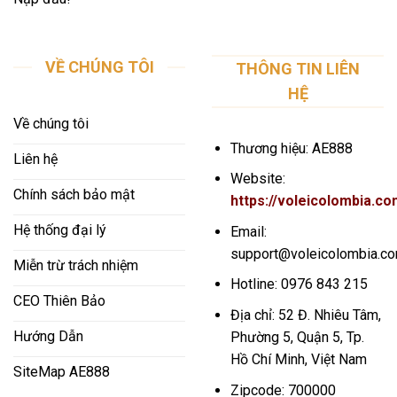
các giải đấu sôi động mỗi ngày.
Casino live
VỀ CHÚNG TÔI
THÔNG TIN LIÊN
Casino live tại AE888 mang đến cảm giác chân thực nhờ
HỆ
hình thức phát sóng trực tiếp cùng dealer chia bài thật.
Người chơi có thể tham gia các bàn cược quen thuộc
Về chúng tôi
trong môi trường trực tuyến nhưng vẫn giữ được bầu
Thương hiệu: AE888
không khí gần giống sòng bài thực tế. Ưu điểm của sảnh
Liên hệ
Website:
live là hình ảnh rõ nét, thao tác dễ làm quen và cảm giác
Chính sách bảo mật
https://voleicolombia.co
tương tác sinh động hơn so với nhiều dòng game thông
thường. Đây là lựa chọn phù hợp cho những ai yêu thích
Hệ thống đại lý
Email:
Baccarat, Roulette, Blackjack và các trò casino phổ biến
support@voleicolombia.co
Miễn trừ trách nhiệm
khác.
Hotline:
0976 843 215
CEO Thiên Bảo
Xổ số trực tuyến
Địa chỉ:
52 Đ. Nhiêu Tâm,
Hướng Dẫn
Phường 5, Quận 5, Tp.
Với người chơi yêu thích hình thức chọn số, AE888 cũng
Hồ Chí Minh, Việt Nam
cung cấp chuyên mục xổ số trực tuyến tương đối tiện lợi.
SiteMap AE888
Tại đây, người dùng có thể nhanh chóng chọn kỳ quay,
Zipcode: 700000