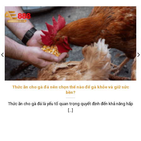
AE888 cũng là cái tên được chú ý nhờ thường xuyên triển
khai nhiều chương trình ưu đãi dành cho hội viên. Từ
thưởng dành cho thành viên mới, ưu đãi nạp tiền, hoàn trả
cược đến các phần quà sự kiện, hệ thống luôn có nhiều
lựa chọn để người chơi tăng thêm vốn trải nghiệm. Điểm
tích cực là các khuyến mãi được làm mới liên tục theo
từng giai đoạn. Điều này giúp hội viên có thêm động lực
tham gia lâu dài, đồng thời tạo cảm giác sân chơi luôn
sôi động và có hoạt động mới để theo dõi.
Thức ăn cho gà đá nên chọn thế nào để gà khỏe và giữ sức
Hỗ trợ khách hàng 24/7
bền?
Một ưu điểm khác giúp AE888 giữ chân người dùng là
Thức ăn cho gà đá là yếu tố quan trọng quyết định đến khả năng hấp
đội ngũ chăm sóc khách hàng hoạt động liên tục. Khi
[...]
gặp vấn đề liên quan đến tài khoản, giao dịch, đăng nhập
hay thao tác sử dụng, người chơi có thể liên hệ qua nhiều
kênh như chat trực tuyến, email hoặc các nền tảng hỗ trợ
khác. Việc có bộ phận CSKH túc trực thường xuyên giúp