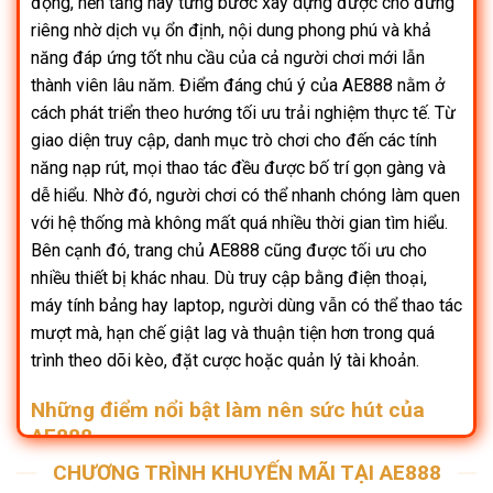
động, nền tảng này từng bước xây dựng được chỗ đứng
riêng nhờ dịch vụ ổn định, nội dung phong phú và khả
năng đáp ứng tốt nhu cầu của cả người chơi mới lẫn
thành viên lâu năm. Điểm đáng chú ý của AE888 nằm ở
cách phát triển theo hướng tối ưu trải nghiệm thực tế. Từ
giao diện truy cập, danh mục trò chơi cho đến các tính
năng nạp rút, mọi thao tác đều được bố trí gọn gàng và
dễ hiểu. Nhờ đó, người chơi có thể nhanh chóng làm quen
với hệ thống mà không mất quá nhiều thời gian tìm hiểu.
Bên cạnh đó, trang chủ AE888 cũng được tối ưu cho
nhiều thiết bị khác nhau. Dù truy cập bằng điện thoại,
máy tính bảng hay laptop, người dùng vẫn có thể thao tác
mượt mà, hạn chế giật lag và thuận tiện hơn trong quá
trình theo dõi kèo, đặt cược hoặc quản lý tài khoản.
Những điểm nổi bật làm nên sức hút của
AE888
CHƯƠNG TRÌNH KHUYẾN MÃI TẠI AE888
Giao diện thân thiện, dễ thao tác