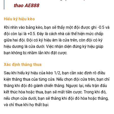
thao AE888
Hiểu ký hiệu kèo
Khi nhìn vào bảng kèo, bạn sẽ thấy một đội được ghi -0.5 và
đội còn lại là +0.5. Đây là cách nhà cái thể hiện mức chấp
giữa hai đội. Đội có ký hiệu âm là cửa trên, còn đội có ký
hiệu dương là cửa dưới. Việc nhận diện đúng ký hiệu giúp
bạn không bị nhầm lẫn khi đặt cược.
Xác định thắng thua
Sau khi hiểu ký hiệu của kèo 1/2, bạn cần xác định rõ điều
kiện thắng thua của từng cửa. Nếu chọn đội cửa trên, bạn chỉ
thắng khi đội đó giành chiến thắng. Ngược lại, nếu trận đấu
kết thúc hòa hoặc thua, bạn sẽ mất tiền cược. Trong khi đó,
nếu chọn cửa dưới, bạn sẽ thắng khi đội đó hòa hoặc thắng,
và chỉ thua khi họ thất bại.