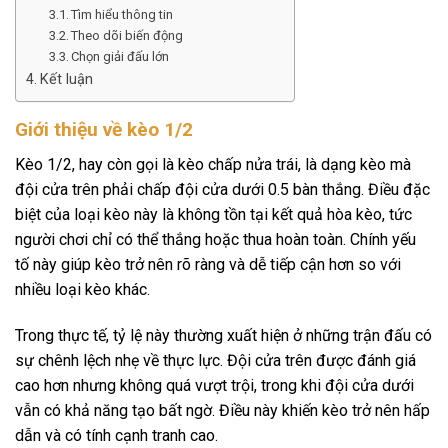
Tìm hiểu thông tin
Theo dõi biến động
Chọn giải đấu lớn
Kết luận
Giới thiệu về kèo 1/2
Kèo 1/2, hay còn gọi là kèo chấp nửa trái, là dạng kèo mà
đội cửa trên phải chấp đội cửa dưới 0.5 bàn thắng. Điều đặc
biệt của loại kèo này là không tồn tại kết quả hòa kèo, tức
người chơi chỉ có thể thắng hoặc thua hoàn toàn. Chính yếu
tố này giúp kèo trở nên rõ ràng và dễ tiếp cận hơn so với
nhiều loại kèo khác.
Trong thực tế, tỷ lệ này thường xuất hiện ở những trận đấu có
sự chênh lệch nhẹ về thực lực. Đội cửa trên được đánh giá
cao hơn nhưng không quá vượt trội, trong khi đội cửa dưới
vẫn có khả năng tạo bất ngờ. Điều này khiến kèo trở nên hấp
dẫn và có tính cạnh tranh cao.