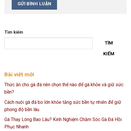
Tìm kiếm
TÌM
KIẾM
Bài viết mới
Thức ăn cho gà đá nên chọn thế nào để gà khỏe và giữ sức
bền?
Cách nuôi gà đá bo lớn khỏe tăng sức bền tự nhiên để giữ
phong độ bền lâu
Gà Thay Lông Bao Lâu? Kinh Nghiệm Chăm Sóc Gà Đá Hồi
Phục Nhanh