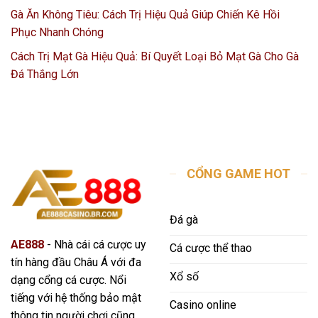
Gà Ăn Không Tiêu: Cách Trị Hiệu Quả Giúp Chiến Kê Hồi
Phục Nhanh Chóng
Cách Trị Mạt Gà Hiệu Quả: Bí Quyết Loại Bỏ Mạt Gà Cho Gà
Đá Thắng Lớn
CỔNG GAME HOT
Đá gà
AE888
- Nhà cái cá cược uy
Cá cược thể thao
tín hàng đầu Châu Á với đa
Xổ số
dạng cổng cá cược. Nổi
tiếng với hệ thống bảo mật
Casino online
thông tin người chơi cũng