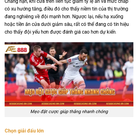
Chẳng hạn, khi cửa trên liên tục giảm tỷ lệ ăn và mức chấp
có xu hướng tăng, điều đó cho thấy niềm tin của thị trường
đang nghiêng về đội mạnh hơn. Ngược lại, nếu hạ xuống
hoặc tiền ăn cửa dưới giảm sâu, rất có thể đang có tín hiệu
cho thấy đội yếu hơn được đánh giá cao hơn dự kiến.
Mẹo đặt cược giúp thắng nhanh chóng
Chọn giải đấu lớn