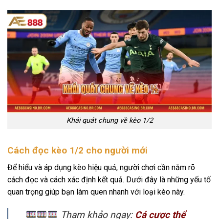
Khái quát chung về kèo 1/2
Cách đọc kèo 1/2 cho người mới
Để hiểu và áp dụng kèo hiệu quả, người chơi cần nắm rõ
cách đọc và cách xác định kết quả. Dưới đây là những yếu tố
quan trọng giúp bạn làm quen nhanh với loại kèo này.
Tham khảo ngay:
Cá cược thể