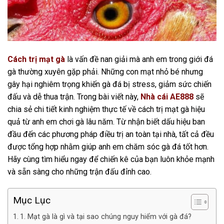
Cách trị mạt gà
là vấn đề nan giải mà anh em trong giới đá
gà thường xuyên gặp phải. Những con mạt nhỏ bé nhưng
gây hại nghiêm trọng khiến gà đá bị stress, giảm sức chiến
đấu và dễ thua trận. Trong bài viết này,
Nhà cái AE888
sẽ
chia sẻ chi tiết kinh nghiệm thực tế về cách trị mạt gà hiệu
quả từ anh em chơi gà lâu năm. Từ nhận biết dấu hiệu ban
đầu đến các phương pháp điều trị an toàn tại nhà, tất cả đều
được tổng hợp nhằm giúp anh em chăm sóc gà đá tốt hơn.
Hãy cùng tìm hiểu ngay để chiến kê của bạn luôn khỏe mạnh
và sẵn sàng cho những trận đấu đỉnh cao.
Mục Lục
1. Mạt gà là gì và tại sao chúng nguy hiểm với gà đá?