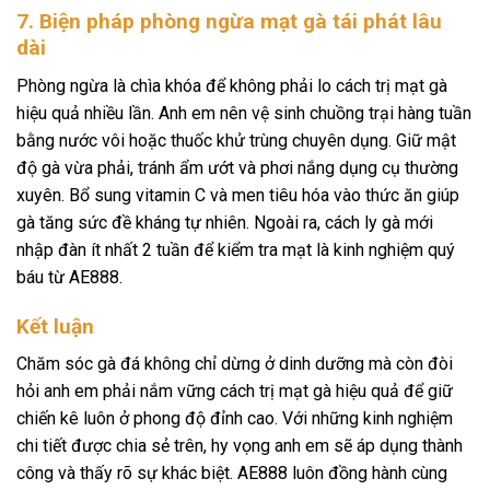
7. Biện pháp phòng ngừa mạt gà tái phát lâu
dài
Phòng ngừa là chìa khóa để không phải lo cách trị mạt gà
hiệu quả nhiều lần. Anh em nên vệ sinh chuồng trại hàng tuần
bằng nước vôi hoặc thuốc khử trùng chuyên dụng. Giữ mật
độ gà vừa phải, tránh ẩm ướt và phơi nắng dụng cụ thường
xuyên. Bổ sung vitamin C và men tiêu hóa vào thức ăn giúp
gà tăng sức đề kháng tự nhiên. Ngoài ra, cách ly gà mới
nhập đàn ít nhất 2 tuần để kiểm tra mạt là kinh nghiệm quý
báu từ AE888.
Kết luận
Chăm sóc gà đá không chỉ dừng ở dinh dưỡng mà còn đòi
hỏi anh em phải nắm vững cách trị mạt gà hiệu quả để giữ
chiến kê luôn ở phong độ đỉnh cao. Với những kinh nghiệm
chi tiết được chia sẻ trên, hy vọng anh em sẽ áp dụng thành
công và thấy rõ sự khác biệt. AE888 luôn đồng hành cùng