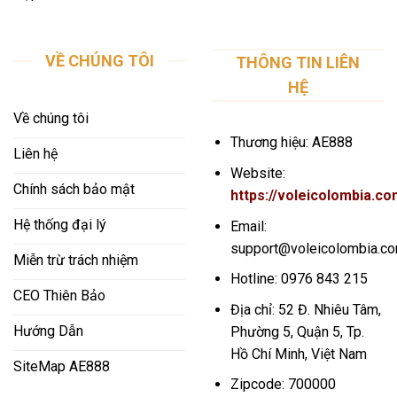
VỀ CHÚNG TÔI
THÔNG TIN LIÊN
HỆ
Về chúng tôi
Thương hiệu: AE888
Liên hệ
Website:
Chính sách bảo mật
https://voleicolombia.co
Hệ thống đại lý
Email:
support@voleicolombia.co
Miễn trừ trách nhiệm
Hotline:
0976 843 215
CEO Thiên Bảo
Địa chỉ:
52 Đ. Nhiêu Tâm,
Hướng Dẫn
Phường 5, Quận 5, Tp.
Hồ Chí Minh, Việt Nam
SiteMap AE888
Zipcode: 700000