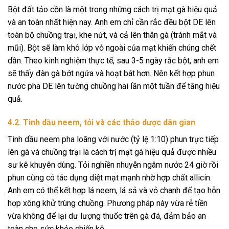
Bột đất tảo cồn là một trong những cách trị mạt gà hiệu quả
và an toàn nhất hiện nay. Anh em chỉ cần rắc đều bột DE lên
toàn bộ chuồng trại, khe nứt, và cả lên thân gà (tránh mắt và
mũi). Bột sẽ làm khô lớp vỏ ngoài của mạt khiến chúng chết
dần. Theo kinh nghiệm thực tế, sau 3-5 ngày rắc bột, anh em
sẽ thấy đàn gà bớt ngứa và hoạt bát hơn. Nên kết hợp phun
nước pha DE lên tường chuồng hai lần một tuần để tăng hiệu
quả.
4.2. Tinh dầu neem, tỏi và các thảo dược dân gian
Tinh dầu neem pha loãng với nước (tỷ lệ 1:10) phun trực tiếp
lên gà và chuồng trại là cách trị mạt gà hiệu quả được nhiều
sư kê khuyên dùng. Tỏi nghiền nhuyễn ngâm nước 24 giờ rồi
phun cũng có tác dụng diệt mạt mạnh nhờ hợp chất allicin.
Anh em có thể kết hợp lá neem, lá sả và vỏ chanh để tạo hỗn
hợp xông khử trùng chuồng. Phương pháp này vừa rẻ tiền
vừa không để lại dư lượng thuốc trên gà đá, đảm bảo an
toàn cho sức khỏe chiến kê.