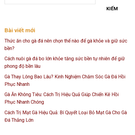
KIẾM
Bài viết mới
Thức ăn cho gà đá nên chọn thế nào để gà khỏe và giữ sức
bền?
Cách nuôi gà đá bo lớn khỏe tăng sức bền tự nhiên để giữ
phong độ bền lâu
Gà Thay Lông Bao Lâu? Kinh Nghiệm Chăm Sóc Gà Đá Hồi
Phục Nhanh
Gà Ăn Không Tiêu: Cách Trị Hiệu Quả Giúp Chiến Kê Hồi
Phục Nhanh Chóng
Cách Trị Mạt Gà Hiệu Quả: Bí Quyết Loại Bỏ Mạt Gà Cho Gà
Đá Thắng Lớn