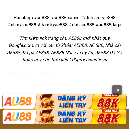
Hashtags:#ae888 #ae888casino #slotgameae888
#nhacaiae888 #dangkyae888 #dagaae888 #ae888daga
Tìm kiếm link trang chủ AE888 mới nhất qua
Google.com.vn với các từ khóa: AE888, AE 888, Nhà cái
AE888, Đá gà AE888, AE888 Nhà cái uy tín, AE888 Đá Gà
hoặc truy cập trực tiếp 100procentsofie.nl
kubet
-
cn3789
-
hytw3339
×
Copyright 2026 ©
AE888 - Trang chủ AE888.com chính thức
2026 | Tặng 333k | AE 888 ae888casino.br.com