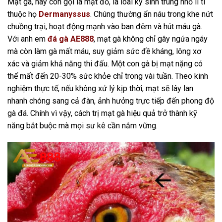
Mạt gà, hay còn gọi là mạt đỏ, là loài ký sinh trùng nhỏ li ti
thuộc họ
Dermanyssus
. Chúng thường ẩn náu trong khe nứt
chuồng trại, hoạt động mạnh vào ban đêm và hút máu gà.
Với anh em
đá gà AE888
, mạt gà không chỉ gây ngứa ngáy
mà còn làm gà mất máu, suy giảm sức đề kháng, lông xơ
xác và giảm khả năng thi đấu. Một con gà bị mạt nặng có
thể mất đến 20-30% sức khỏe chỉ trong vài tuần. Theo kinh
nghiệm thực tế, nếu không xử lý kịp thời, mạt sẽ lây lan
nhanh chóng sang cả đàn, ảnh hưởng trực tiếp đến phong độ
gà đá. Chính vì vậy, cách trị mạt gà hiệu quả trở thành kỹ
năng bắt buộc mà mọi sư kê cần nắm vững.