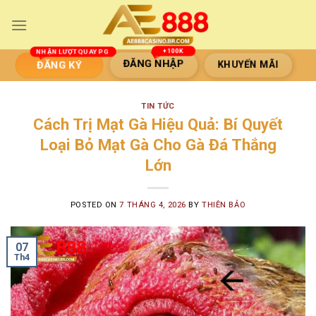
Skip
to
content
ĐĂNG NHẬP
ĐĂNG KÝ
KHUYẾN MÃI
TIN TỨC
Cách Trị Mạt Gà Hiệu Quả: Bí Quyết
Loại Bỏ Mạt Gà Cho Gà Đá Thắng
Lớn
POSTED ON
7 THÁNG 4, 2026
BY
THIÊN BẢO
07
Th4