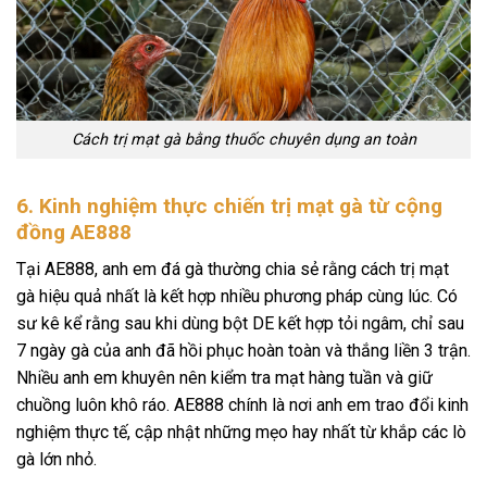
Cách trị mạt gà bằng thuốc chuyên dụng an toàn
6. Kinh nghiệm thực chiến trị mạt gà từ cộng
đồng AE888
Tại AE888, anh em đá gà thường chia sẻ rằng cách trị mạt
gà hiệu quả nhất là kết hợp nhiều phương pháp cùng lúc. Có
sư kê kể rằng sau khi dùng bột DE kết hợp tỏi ngâm, chỉ sau
7 ngày gà của anh đã hồi phục hoàn toàn và thắng liền 3 trận.
Nhiều anh em khuyên nên kiểm tra mạt hàng tuần và giữ
chuồng luôn khô ráo. AE888 chính là nơi anh em trao đổi kinh
nghiệm thực tế, cập nhật những mẹo hay nhất từ khắp các lò
gà lớn nhỏ.