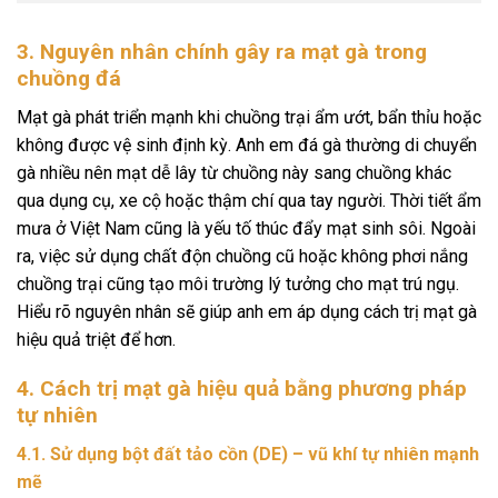
3. Nguyên nhân chính gây ra mạt gà trong
chuồng đá
Mạt gà phát triển mạnh khi chuồng trại ẩm ướt, bẩn thỉu hoặc
không được vệ sinh định kỳ. Anh em đá gà thường di chuyển
gà nhiều nên mạt dễ lây từ chuồng này sang chuồng khác
qua dụng cụ, xe cộ hoặc thậm chí qua tay người. Thời tiết ẩm
mưa ở Việt Nam cũng là yếu tố thúc đẩy mạt sinh sôi. Ngoài
ra, việc sử dụng chất độn chuồng cũ hoặc không phơi nắng
chuồng trại cũng tạo môi trường lý tưởng cho mạt trú ngụ.
Hiểu rõ nguyên nhân sẽ giúp anh em áp dụng cách trị mạt gà
hiệu quả triệt để hơn.
4. Cách trị mạt gà hiệu quả bằng phương pháp
tự nhiên
4.1. Sử dụng bột đất tảo cồn (DE) – vũ khí tự nhiên mạnh
mẽ