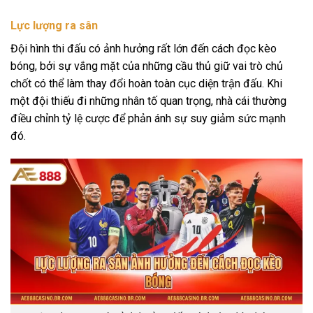
Lực lượng ra sân
Đội hình thi đấu có ảnh hưởng rất lớn đến cách đọc kèo
bóng, bởi sự vắng mặt của những cầu thủ giữ vai trò chủ
chốt có thể làm thay đổi hoàn toàn cục diện trận đấu. Khi
một đội thiếu đi những nhân tố quan trọng, nhà cái thường
điều chỉnh tỷ lệ cược để phản ánh sự suy giảm sức mạnh
đó.