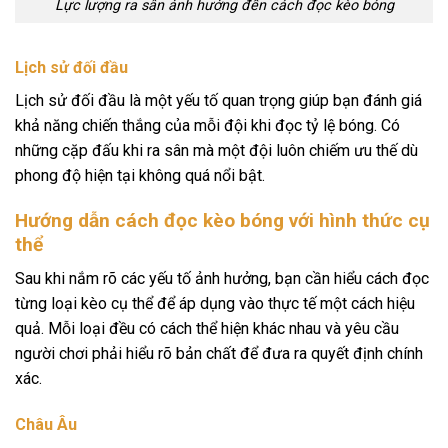
Lực lượng ra sân ảnh hưởng đến cách đọc kèo bóng
Lịch sử đối đầu
Lịch sử đối đầu là một yếu tố quan trọng giúp bạn đánh giá
khả năng chiến thắng của mỗi đội khi đọc tỷ lệ bóng. Có
những cặp đấu khi ra sân mà một đội luôn chiếm ưu thế dù
phong độ hiện tại không quá nổi bật.
Hướng dẫn cách đọc kèo bóng với hình thức cụ
thể
Sau khi nắm rõ các yếu tố ảnh hưởng, bạn cần hiểu cách đọc
từng loại kèo cụ thể để áp dụng vào thực tế một cách hiệu
quả. Mỗi loại đều có cách thể hiện khác nhau và yêu cầu
người chơi phải hiểu rõ bản chất để đưa ra quyết định chính
xác.
Châu Âu