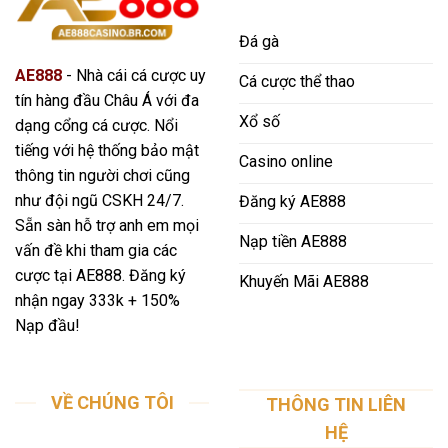
Đá gà
AE888
- Nhà cái cá cược uy
Cá cược thể thao
tín hàng đầu Châu Á với đa
Xổ số
dạng cổng cá cược. Nổi
tiếng với hệ thống bảo mật
Casino online
thông tin người chơi cũng
như đội ngũ CSKH 24/7.
Đăng ký AE888
Sẵn sàn hỗ trợ anh em mọi
Nạp tiền AE888
vấn đề khi tham gia các
cược tại AE888. Đăng ký
Khuyến Mãi AE888
nhận ngay 333k + 150%
Nạp đầu!
VỀ CHÚNG TÔI
THÔNG TIN LIÊN
HỆ