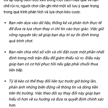
chế rủi ro, người chơi cần ghi nhớ một số lưu ý quan trọng
trong quá trình phân tích và lựa chọn kèo cược.
Bạn nên dựa vào dữ liệu, thống kê và phân tích thực tế
để đưa ra lựa chọn thay vì chỉ tin vào trực giác. Việc giữ
vững nguyên tắc sẽ giúp bạn duy trì sự ổn định trong
quá trình chơi.
Bạn nên chia nhỏ số vốn và chỉ đặt cược một phần nhất
định trong mỗi trận đấu để giảm thiểu rủi ro. Điều này
giúp bạn có cơ hội phục hồi nếu gặp phải chuỗi thua
liên tiếp.
Tỷ lệ kèo có thể thay đổi liên tục trước giờ bóng lăn,
phản ánh những biến động về thông tin và dòng tiền
trên thị trường. Việc theo dõi sự thay đổi này giúp bạn
hiểu rõ hơn về xu hướng và đưa ra quyết định chính xác
hơn.