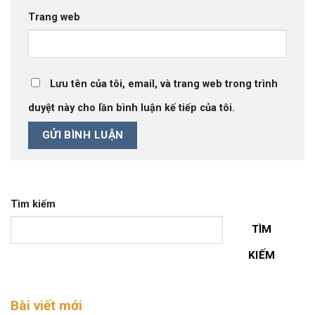
Trang web
Lưu tên của tôi, email, và trang web trong trình
duyệt này cho lần bình luận kế tiếp của tôi.
Tìm kiếm
TÌM
KIẾM
Bài viết mới