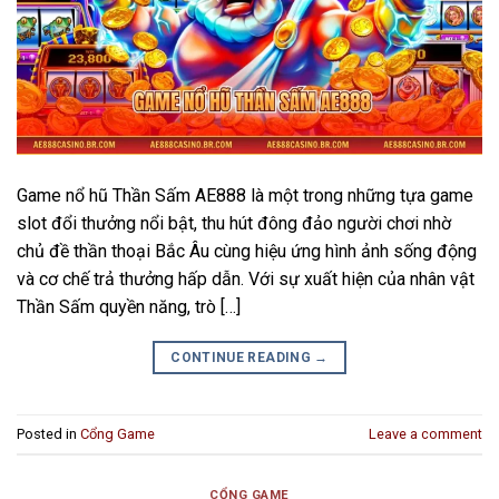
Game nổ hũ Thần Sấm AE888 là một trong những tựa game
slot đổi thưởng nổi bật, thu hút đông đảo người chơi nhờ
chủ đề thần thoại Bắc Âu cùng hiệu ứng hình ảnh sống động
và cơ chế trả thưởng hấp dẫn. Với sự xuất hiện của nhân vật
Thần Sấm quyền năng, trò […]
CONTINUE READING
→
Posted in
Cổng Game
Leave a comment
CỔNG GAME