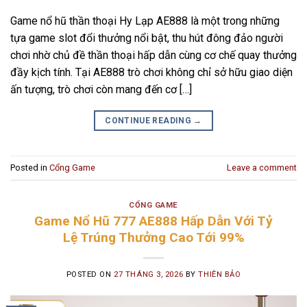
Game nổ hũ thần thoại Hy Lạp AE888 là một trong những
tựa game slot đổi thưởng nổi bật, thu hút đông đảo người
chơi nhờ chủ đề thần thoại hấp dẫn cùng cơ chế quay thưởng
đầy kịch tính. Tại AE888 trò chơi không chỉ sở hữu giao diện
ấn tượng, trò chơi còn mang đến cơ […]
CONTINUE READING
→
Posted in
Cổng Game
Leave a comment
CỔNG GAME
Game Nổ Hũ 777 AE888 Hấp Dẫn Với Tỷ
Lệ Trúng Thưởng Cao Tới 99%
POSTED ON
27 THÁNG 3, 2026
BY
THIÊN BẢO