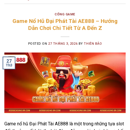
CỔNG GAME
Game Nổ Hũ Đại Phát Tài AE888 – Hướng
Dẫn Chơi Chi Tiết Từ A Đến Z
POSTED ON
27 THÁNG 3, 2026
BY
THIÊN BẢO
27
Th3
Game nổ hũ Đại Phát Tài AE888 là một trong những tựa slot