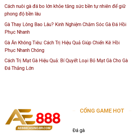
Cách nuôi gà đá bo lớn khỏe tăng sức bền tự nhiên để giữ
phong độ bền lâu
Gà Thay Lông Bao Lâu? Kinh Nghiệm Chăm Sóc Gà Đá Hồi
Phục Nhanh
Gà Ăn Không Tiêu: Cách Trị Hiệu Quả Giúp Chiến Kê Hồi
Phục Nhanh Chóng
Cách Trị Mạt Gà Hiệu Quả: Bí Quyết Loại Bỏ Mạt Gà Cho Gà
Đá Thắng Lớn
CỔNG GAME HOT
Đá gà