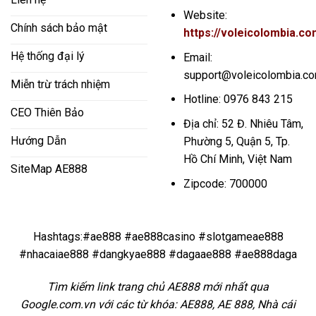
Website:
Chính sách bảo mật
https://voleicolombia.co
Hệ thống đại lý
Email:
support@voleicolombia.co
Miễn trừ trách nhiệm
Hotline:
0976 843 215
CEO Thiên Bảo
Địa chỉ:
52 Đ. Nhiêu Tâm,
Hướng Dẫn
Phường 5, Quận 5, Tp.
Hồ Chí Minh, Việt Nam
SiteMap AE888
Zipcode: 700000
Hashtags:#ae888 #ae888casino #slotgameae888
#nhacaiae888 #dangkyae888 #dagaae888 #ae888daga
Tìm kiếm link trang chủ AE888 mới nhất qua
Google.com.vn với các từ khóa: AE888, AE 888, Nhà cái