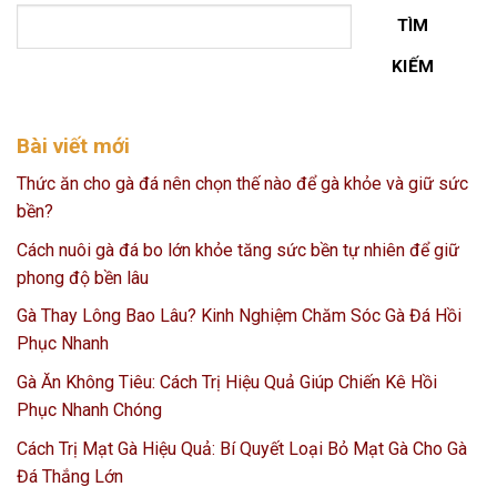
TÌM
KIẾM
Bài viết mới
Thức ăn cho gà đá nên chọn thế nào để gà khỏe và giữ sức
bền?
Cách nuôi gà đá bo lớn khỏe tăng sức bền tự nhiên để giữ
phong độ bền lâu
Gà Thay Lông Bao Lâu? Kinh Nghiệm Chăm Sóc Gà Đá Hồi
Phục Nhanh
Gà Ăn Không Tiêu: Cách Trị Hiệu Quả Giúp Chiến Kê Hồi
Phục Nhanh Chóng
Cách Trị Mạt Gà Hiệu Quả: Bí Quyết Loại Bỏ Mạt Gà Cho Gà
Đá Thắng Lớn